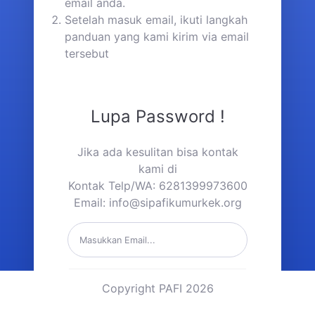
email anda.
Setelah masuk email, ikuti langkah
panduan yang kami kirim via email
tersebut
Lupa Password !
Jika ada kesulitan bisa kontak
kami di
Kontak Telp/WA: 6281399973600
Email:
info@sipafikumurkek.org
Kirim Link Reset Password
Copyright PAFI 2026